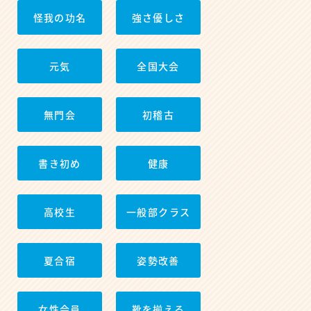
怪我の功名
強さ優しさ
元気
全国大会
無門会
初稽古
書き初め
健康
高校生
一般部クラス
夏合宿
姿勢改善
女性会員
靴を揃える