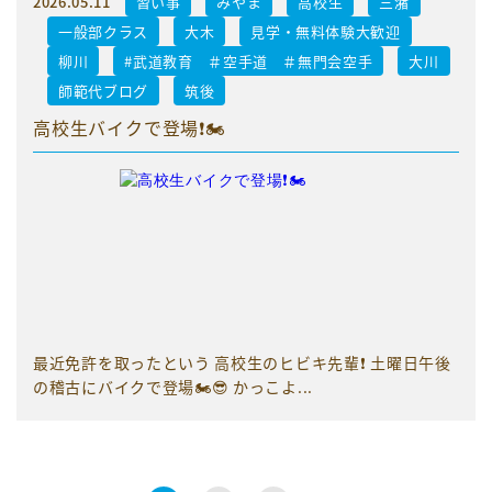
2026.05.11
習い事
みやま
高校生
三潴
一般部クラス
大木
見学・無料体験大歓迎
柳川
#武道教育 ＃空手道 ＃無門会空手
大川
師範代ブログ
筑後
高校生バイクで登場❗️🏍️
最近免許を取ったという 高校生のヒビキ先輩❗️ 土曜日午後
の稽古にバイクで登場🏍️😎 かっこよ...