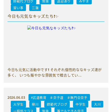
師範代ブログ
筑後
送迎あり
みやま
習い事
三潴
今日も元気なキッズたち❗️✨
今日も元気に活動中です❗️ それぞれ個性的ななキッズ達が
多く、 いつも賑やかな雰囲気で稽古してい...
2026.06.03
#武道教育 ＃空手道 ＃無門会空手
大学生
柳川
師範代ブログ
中学生
大川
一般部クラス
筑後
誰でもできる空手