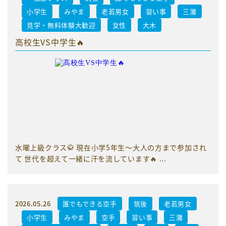
小学生
みやま
老若男女
習い事
三潴
見学・無料体験大歓迎
女性
大木
高校生VS中学生🔥
水曜上級クラス🥋 現在小学5年生〜大人の方まで参加され
て 世代を超えて一緒に汗を流しています🔥 ...
2026.05.26
誰でもできる空手
筑後
老若男女
小学生
みやま
空手
習い事
三潴