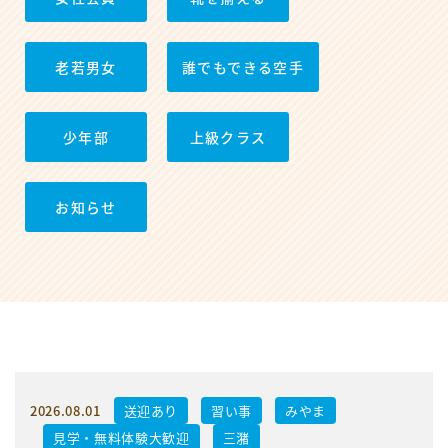
老若男女
誰でもできる空手
少年部
上級クラス
お知らせ
2026.08.01
送迎あり
習い事
みやま
見学・無料体験大歓迎
三潴