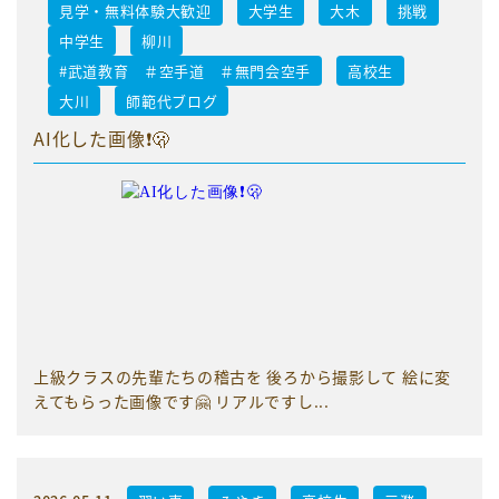
見学・無料体験大歓迎
大学生
大木
挑戦
中学生
柳川
#武道教育 ＃空手道 ＃無門会空手
高校生
大川
師範代ブログ
AI化した画像❗️🫢
上級クラスの先輩たちの稽古を 後ろから撮影して 絵に変
えてもらった画像です🤗 リアルですし...