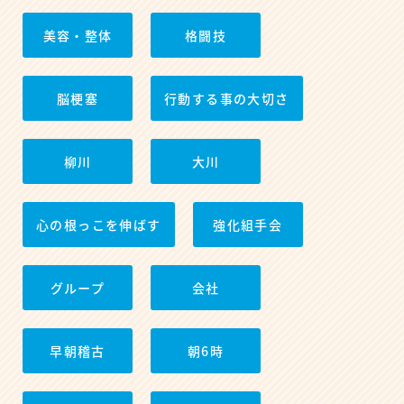
美容・整体
格闘技
脳梗塞
行動する事の大切さ
柳川
大川
心の根っこを伸ばす
強化組手会
グループ
会社
早朝稽古
朝6時