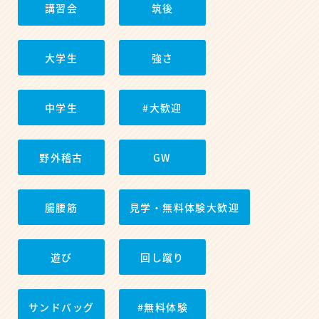
講習会
筑後
大学生
強さ
中学生
#大歓迎
野外稽古
GW
腸腰筋
見学・無料体験大歓迎
遊び
回し蹴り
サンドバッグ
#無料体験