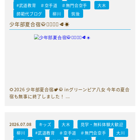
#武道教育 ＃空手道 ＃無門会空手
大木
師範代ブログ
柳川
筑後
少年部夏合宿🥋🏃‍♂️🏊‍♂️🥩☀️
🌻2026 少年部夏合宿🏕️🥋 inグリーンピア八女 今年の夏合
宿も無事に終了しました！ ...
2026.07.08
キッズ
大木
見学・無料体験大歓迎
柳川
#武道教育 ＃空手道 ＃無門会空手
大川