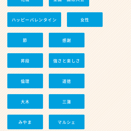
ハッピーバレンタイン
女性
節
感謝
昇段
強さと楽しさ
倫理
道徳
大木
三潴
みやま
マルシェ