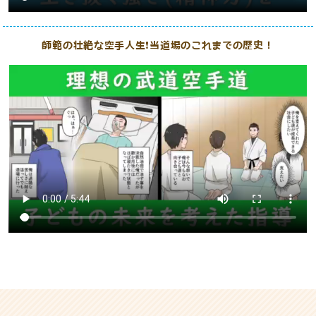
師範の壮絶な空手人生❗️当道場のこれまでの歴史！️