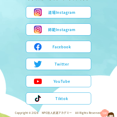
道場Instagram
師範Instagram
Facebook
Twitter
YouTube
Tiktok
Copyright © 2026
NPO法人武道アカデミー
All Rights Reserved.