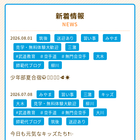
新着情報
NEWS
2026.08.01
筑後
送迎あり
習い事
みやま
見学・無料体験大歓迎
三潴
#武道教育 ＃空手道 ＃無門会空手
大木
師範代ブログ
柳川
少年部夏合宿🥋🏃‍♂️🏊‍♂️🥩☀️
2026.07.08
みやま
習い事
三潴
キッズ
大木
見学・無料体験大歓迎
柳川
#武道教育 ＃空手道 ＃無門会空手
大川
師範代ブログ
筑後
送迎あり
今日も元気なキッズたち❗️✨