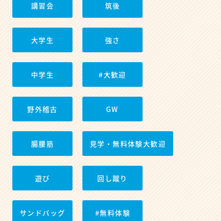
講習会
筑後
大学生
強さ
中学生
#大歓迎
野外稽古
GW
腸腰筋
見学・無料体験大歓迎
遊び
回し蹴り
サンドバッグ
#無料体験