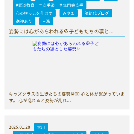
#武道教育 ＃空手道 ＃無門会空手
心の根っこを伸ばす
みやま
師範代ブログ
送迎あり
三潴
姿勢には心があらわれる🥋子どもたちの凛と...
キッズクラスの生徒たちの姿勢🥋🙆‍♂️ 心と体が繋がっていま
す。 心が乱れると姿勢が乱れ...
2025.01.28
大川