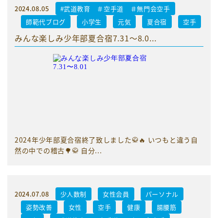
2024.08.05
#武道教育 ＃空手道 ＃無門会空手
師範代ブログ
小学生
元気
夏合宿
空手
みんな楽しみ少年部夏合宿7.31〜8.0...
2024年少年部夏合宿終了致しました🥋🔥 いつもと違う自
然の中での稽古🌳🥋 自分...
2024.07.08
少人数制
女性会員
パーソナル
姿勢改善
女性
空手
健康
腸腰筋