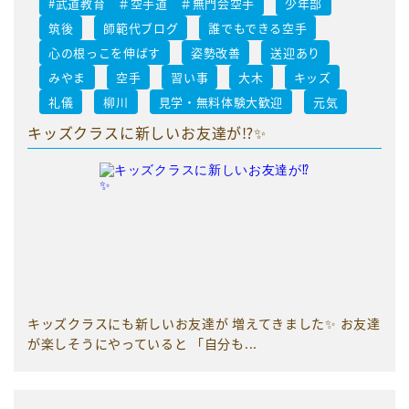
#武道教育 ＃空手道 ＃無門会空手
少年部
筑後
師範代ブログ
誰でもできる空手
心の根っこを伸ばす
姿勢改善
送迎あり
みやま
空手
習い事
大木
キッズ
礼儀
柳川
見学・無料体験大歓迎
元気
キッズクラスに新しいお友達が⁉️✨
キッズクラスにも新しいお友達が 増えてきました✨ お友達
が楽しそうにやっていると 「自分も...