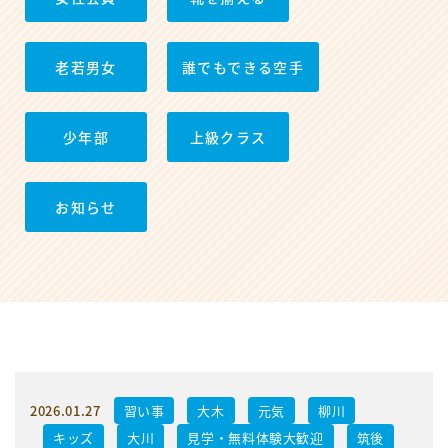
老若男女
誰でもできる空手
少年部
上級クラス
お知らせ
2026.01.27
習い事
大木
元気
柳川
キッズ
大川
見学・無料体験大歓迎
筑後