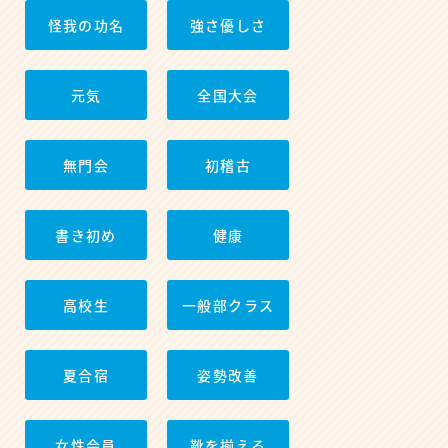
怪我の功名
強さ優しさ
元気
全国大会
無門会
初稽古
書き初め
健康
高校生
一般部クラス
夏合宿
姿勢改善
女性会員
靴を揃える