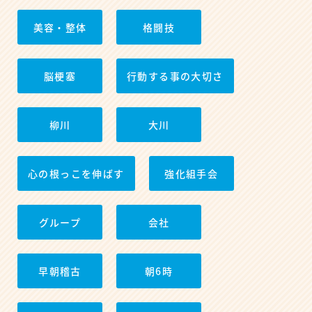
美容・整体
格闘技
脳梗塞
行動する事の大切さ
柳川
大川
心の根っこを伸ばす
強化組手会
グループ
会社
早朝稽古
朝6時