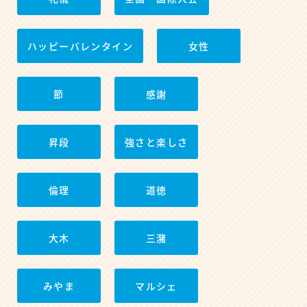
ハッピーバレンタイン
女性
節
感謝
昇段
強さと楽しさ
倫理
道徳
大木
三潴
みやま
マルシェ