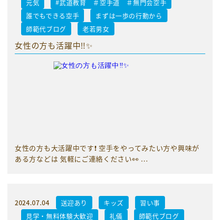
元気
#武道教育 ＃空手道 ＃無門会空手
誰でもできる空手
まずは一歩の行動から
師範代ブログ
老若男女
女性の方も活躍中‼️✨
女性の方も大活躍中です❗️ 空手をやってみたい方や興味が
ある方などは 気軽にご連絡ください👀 ...
2024.07.04
送迎あり
キッズ
習い事
見学・無料体験大歓迎
礼儀
師範代ブログ