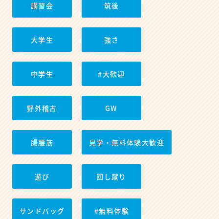
講習会
筑後
大学生
強さ
中学生
#大歓迎
野外稽古
GW
腸腰筋
見学・無料体験大歓迎
遊び
回し蹴り
サンドバッグ
#無料体験