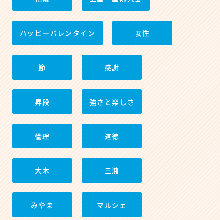
ハッピーバレンタイン
女性
節
感謝
昇段
強さと楽しさ
倫理
道徳
大木
三潴
みやま
マルシェ