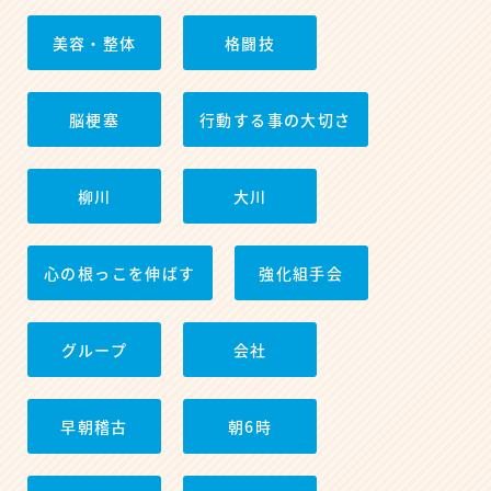
美容・整体
格闘技
脳梗塞
行動する事の大切さ
柳川
大川
心の根っこを伸ばす
強化組手会
グループ
会社
早朝稽古
朝6時