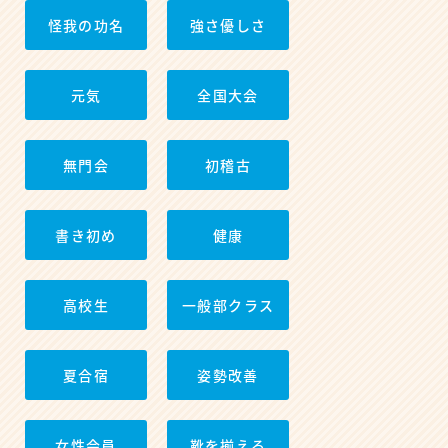
怪我の功名
強さ優しさ
元気
全国大会
無門会
初稽古
書き初め
健康
高校生
一般部クラス
夏合宿
姿勢改善
女性会員
靴を揃える