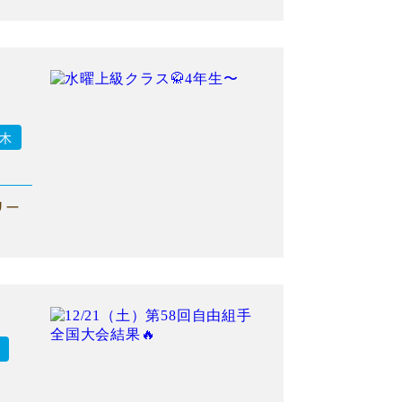
木
リー
ズ