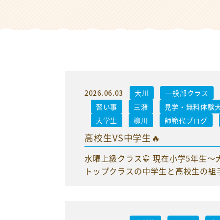
2026.06.03
大川
一般部クラス
習い事
三潴
見学・無料体験
大学生
柳川
師範代ブログ
高校生VS中学生🔥
水曜上級クラス🥋 現在小学5年生
トップクラスの中学生と高校生の組手も