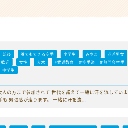
筑後
誰でもできる空手
小学生
みやま
老若男女
大歓迎
女性
大木
#武道教育 ＃空手道 ＃無門会空手
中学生
〜大人の方まで参加されて 世代を超えて一緒に汗を流していま
 緊張感が走ります。 一緒に汗を流...