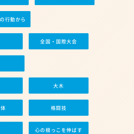
の行動から
全国・国際大会
大木
整体
格闘技
心の根っこを伸ばす