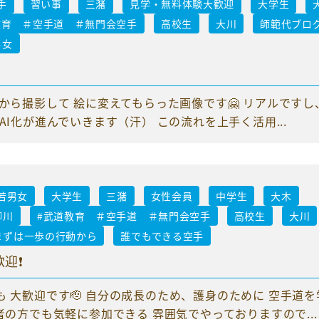
手
習い事
三潴
見学・無料体験大歓迎
大学生
教育 ＃空手道 ＃無門会空手
高校生
大川
師範代ブロ
男女
から撮影して 絵に変えてもらった画像です🤗 リアルですし
AI化が進んでいきます（汗） この流れを上手く活用...
若男女
大学生
三潴
女性会員
中学生
大木
柳川
#武道教育 ＃空手道 ＃無門会空手
高校生
大川
まずは一歩の行動から
誰でもできる空手
❗️
 大歓迎です🫡 自分の成長のため、護身のために 空手道を
者の方でも気軽に参加できる 雰囲気でやっておりますので...