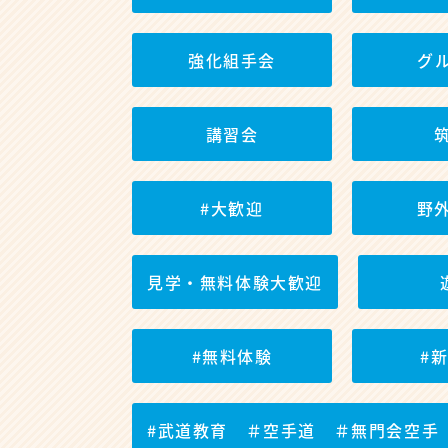
強化組手会
グ
講習会
#大歓迎
野
見学・無料体験大歓迎
#無料体験
#
#武道教育 ＃空手道 ＃無門会空手