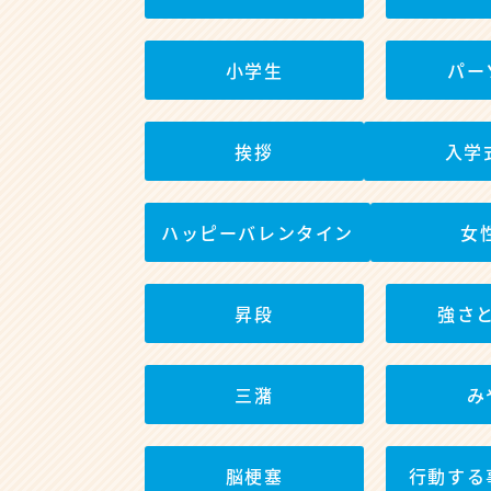
小学生
パー
挨拶
入学
ハッピーバレンタイン
女
昇段
強さ
三潴
み
脳梗塞
行動する