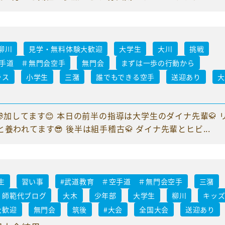
柳川
見学・無料体験大歓迎
大学生
大川
挑戦
空手道 ＃無門会空手
無門会
まずは一歩の行動から
ラス
小学生
三潴
誰でもできる空手
送迎あり
大
参加してます😊 本日の前半の指導は大学生のダイナ先輩🥋 
われてます😎 後半は組手稽古🥋 ダイナ先輩とヒビ...
生
習い事
#武道教育 ＃空手道 ＃無門会空手
三潴
師範代ブログ
大木
少年部
大学生
柳川
キッ
大歓迎
無門会
筑後
#大会
全国大会
送迎あり