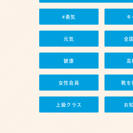
#勇気
キ
元気
全
健康
高
女性会員
靴を
上級クラス
お