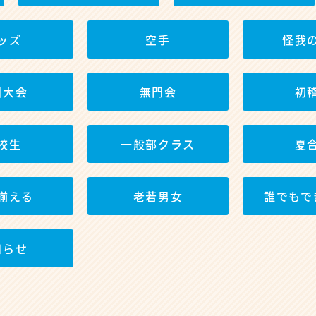
ッズ
空手
怪我
国大会
無門会
初
校生
一般部クラス
夏
揃える
老若男女
誰でもで
知らせ