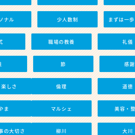
ソナル
少人数制
まずは一歩
式
職場の教養
礼儀
性
節
感謝
と楽しさ
倫理
道徳
やま
マルシェ
美容・
事の大切さ
柳川
大川