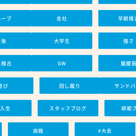
ループ
会社
早朝稽
筑後
大学生
強さ
外稽古
GW
腸腰
遊び
回し蹴り
サンドバ
新入生
スタッフブログ
師範
挑戦
#大会