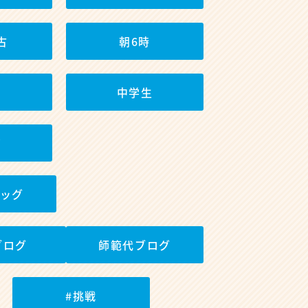
古
朝6時
中学生
筋
ッグ
ブログ
師範代ブログ
#挑戦