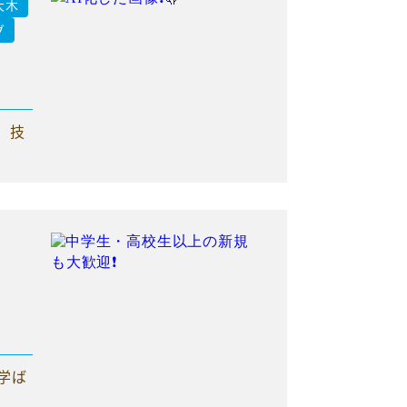
大木
グ
、技
学ば