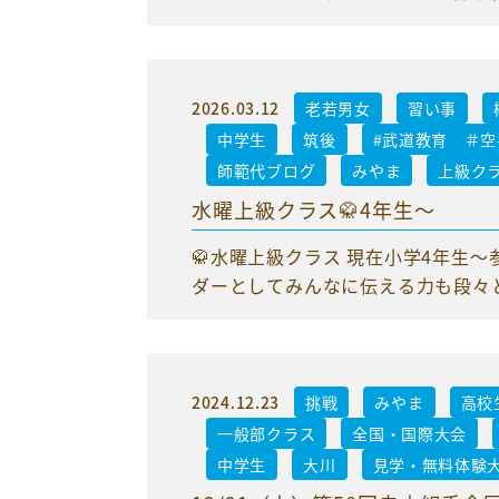
2026.03.12
老若男女
習い事
中学生
筑後
#武道教育 ＃
師範代ブログ
みやま
上級ク
水曜上級クラス🥋4年生〜
🥋水曜上級クラス 現在小学4年生〜
ダーとしてみんなに伝える力も段々と養
2024.12.23
挑戦
みやま
高校
一般部クラス
全国・国際大会
中学生
大川
見学・無料体験