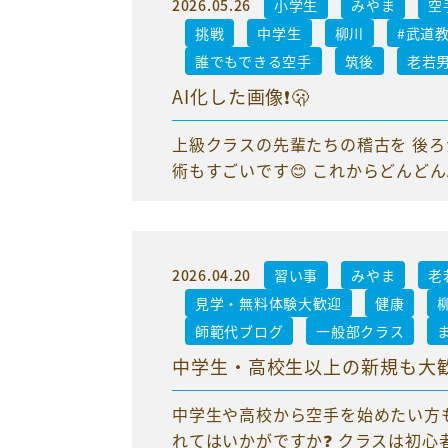
2026.05.26
小学生
みやま
空
挑戦
中学生
柳川
#武道
誰でもできる空手
筑後
老若
AI化した画像❗️🫢
上級クラスの先輩たちの稽古を 後ろ
術もすごいです😊 これからどんどん
2026.04.20
習い事
みやま
老
見学・無料体験大歓迎
健康
師範代ブログ
一般部クラス
中学生・高校生以上の新規も大歓迎
中学生や高校から空手を始めたい方も
れてはいかがですか❓ クラスは初心