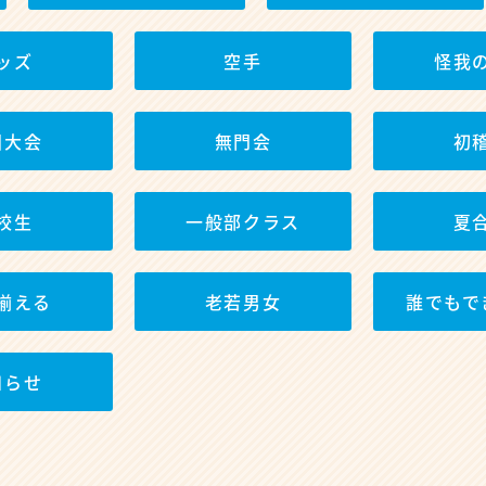
ッズ
空手
怪我
国大会
無門会
初
校生
一般部クラス
夏
揃える
老若男女
誰でもで
知らせ