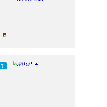
、技
空手