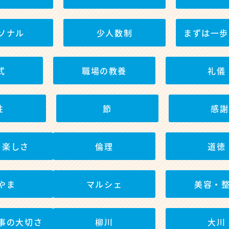
ソナル
少人数制
まずは一歩
式
職場の教養
礼儀
性
節
感謝
と楽しさ
倫理
道徳
やま
マルシェ
美容・
事の大切さ
柳川
大川