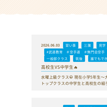
2026.06.03
習い事
三潴
見学
#武道教育 ＃空手道 ＃無門会空手
一般部クラス
筑後
誰でもで
高校生VS中学生🔥
水曜上級クラス🥋 現在小学5年生
トップクラスの中学生と高校生の組手も