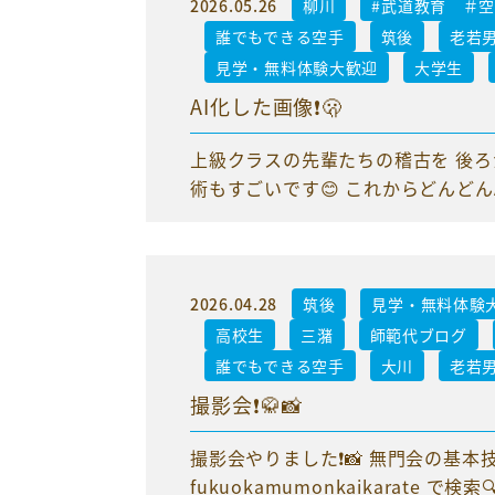
2026.05.26
柳川
#武道教育 ＃
誰でもできる空手
筑後
老若
見学・無料体験大歓迎
大学生
AI化した画像❗️🫢
上級クラスの先輩たちの稽古を 後ろ
術もすごいです😊 これからどんどん
2026.04.28
筑後
見学・無料体験
高校生
三潴
師範代ブログ
誰でもできる空手
大川
老若
撮影会❗️🥋📸
撮影会やりました❗️📸 無門会の基本技
fukuokamumonkaikarate で検索