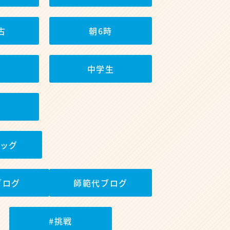
古
朝6時
中学生
筋
ッグ
ブログ
師範代ブログ
#挑戦