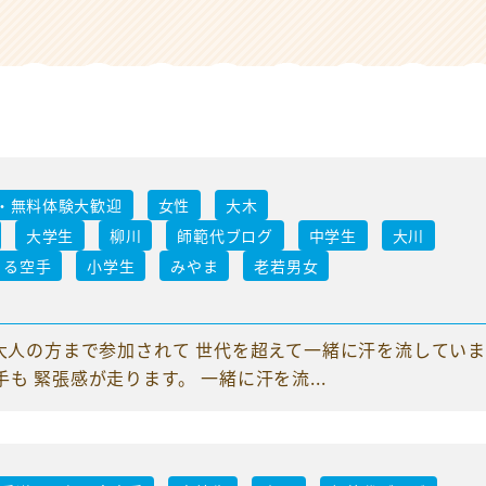
・無料体験大歓迎
女性
大木
大学生
柳川
師範代ブログ
中学生
大川
きる空手
小学生
みやま
老若男女
〜大人の方まで参加されて 世代を超えて一緒に汗を流していま
 緊張感が走ります。 一緒に汗を流...