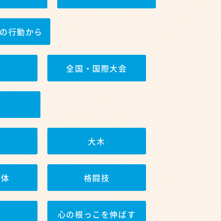
の行動から
全国・国際大会
大木
整体
格闘技
心の根っこを伸ばす