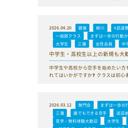
2026.04.20
健康
柳川
#武道
一般部クラス
まずは一歩の行動
大学生
三潴
女性会員
中
中学生・高校生以上の新規も大歓迎
中学生や高校から空手を始めたい方も
れてはいかがですか❓ クラスは初心
2026.03.12
無門会
まずは一歩の
三潴
誰でもできる空手
送迎
見学・無料体験大歓迎
大学生