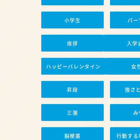
小学生
パー
挨拶
入学
ハッピーバレンタイン
女
昇段
強さ
三潴
み
脳梗塞
行動する