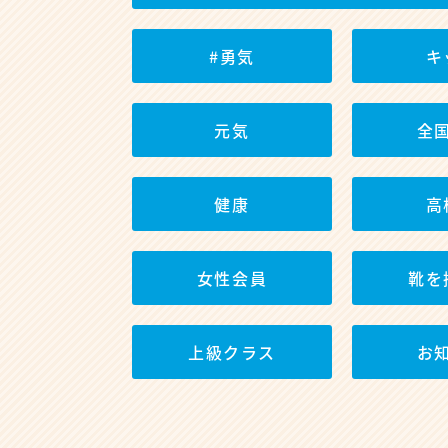
#勇気
キ
元気
全
健康
高
女性会員
靴を
上級クラス
お