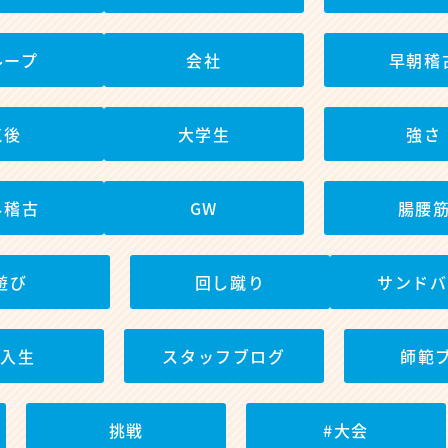
ループ
会社
早朝稽
筑後
大学生
強さ
外稽古
GW
腸腰
遊び
回し蹴り
サンドバ
新入生
スタッフブログ
師範
挑戦
#大会