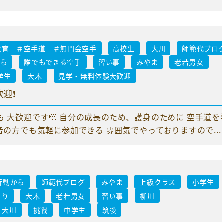
教育 ＃空手道 ＃無門会空手
高校生
大川
師範代ブロ
から
誰でもできる空手
習い事
みやま
老若男女
学生
大木
見学・無料体験大歓迎
❗️
 大歓迎です🫡 自分の成長のため、護身のために 空手道を
者の方でも気軽に参加できる 雰囲気でやっておりますので...
行動から
師範代ブログ
みやま
上級クラス
小学生
あり
大木
老若男女
習い事
柳川
大川
挑戦
中学生
筑後