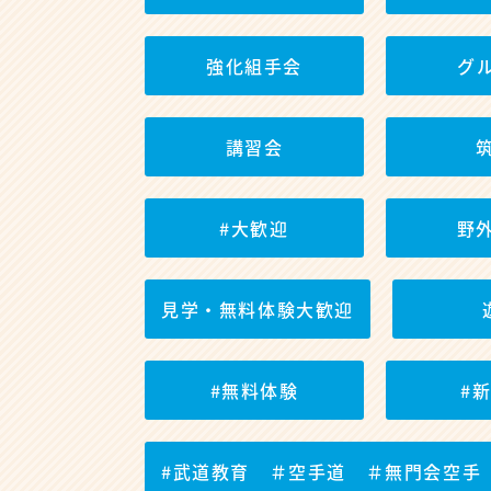
強化組手会
グ
講習会
#大歓迎
野
見学・無料体験大歓迎
#無料体験
#
#武道教育 ＃空手道 ＃無門会空手