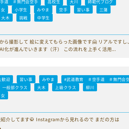
空手道 ＃無門会空手
高校生
大川
師範代ブログ
男女
小学生
みやま
空手
習い事
三潴
大木
挑戦
中学生
から撮影して 絵に変えてもらった画像です🤗 リアルですし
AI化が進んでいきます（汗） この流れを上手く活用...
大歓迎
習い事
みやま
#武道教育 ＃空手道 ＃無門会
一般部クラス
大木
上級クラス
柳川
男女
紹介してます🥋 Instagramから見れるので まだの方は
