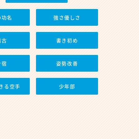
の功名
強さ優しさ
稽古
書き初め
合宿
姿勢改善
きる空手
少年部