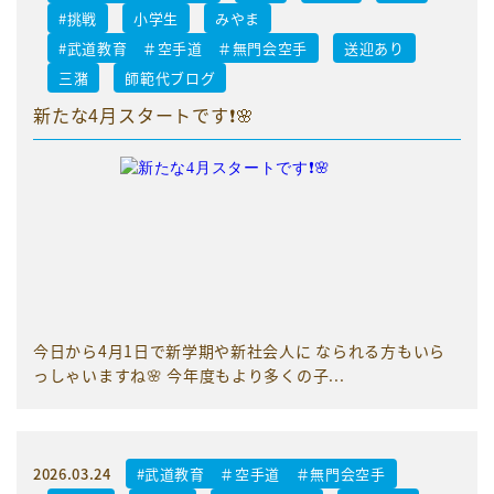
#挑戦
小学生
みやま
#武道教育 ＃空手道 ＃無門会空手
送迎あり
三潴
師範代ブログ
新たな4月スタートです❗️🌸
今日から4月1日で新学期や新社会人に なられる方もいら
っしゃいますね🌸 今年度もより多くの子...
2026.03.24
#武道教育 ＃空手道 ＃無門会空手