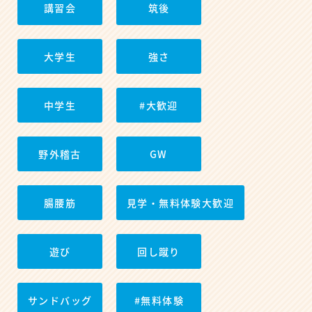
講習会
筑後
大学生
強さ
中学生
#大歓迎
野外稽古
GW
腸腰筋
見学・無料体験大歓迎
遊び
回し蹴り
サンドバッグ
#無料体験