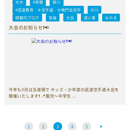
大木
#挑戦
柳川
#武道教育 ＃空手道 ＃無門会空手
大川
師範代ブログ
筑後
大会
習い事
みやま
大会のお知らせ❗️📢
今年も3月は当道場で キッズ・少年部の武道空手道大会を
開催いたします❗️ 📍園児〜中学生 ...
1
2
3
4
5