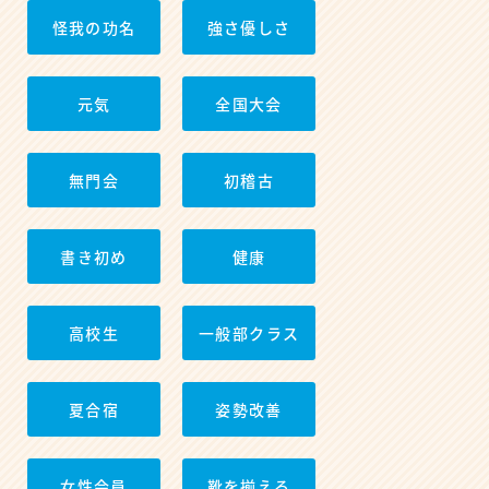
怪我の功名
強さ優しさ
元気
全国大会
無門会
初稽古
書き初め
健康
高校生
一般部クラス
夏合宿
姿勢改善
女性会員
靴を揃える