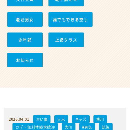
老若男女
誰でもできる空手
少年部
上級クラス
お知らせ
2026.04.01
習い事
大木
キッズ
柳川
見学・無料体験大歓迎
大川
#勇気
筑後