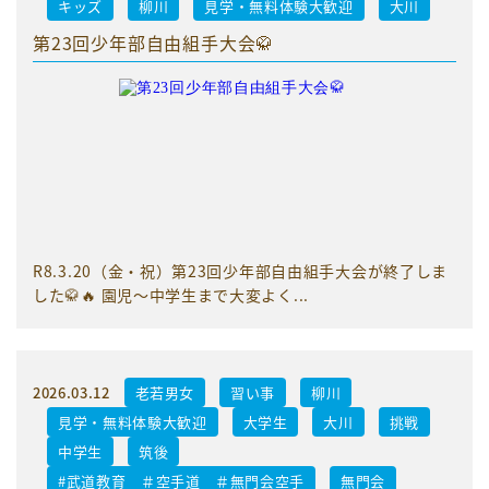
キッズ
柳川
見学・無料体験大歓迎
大川
第23回少年部自由組手大会🥋
R8.3.20（金・祝）第23回少年部自由組手大会が終了しま
した🥋🔥 園児〜中学生まで大変よく...
2026.03.12
老若男女
習い事
柳川
見学・無料体験大歓迎
大学生
大川
挑戦
中学生
筑後
#武道教育 ＃空手道 ＃無門会空手
無門会