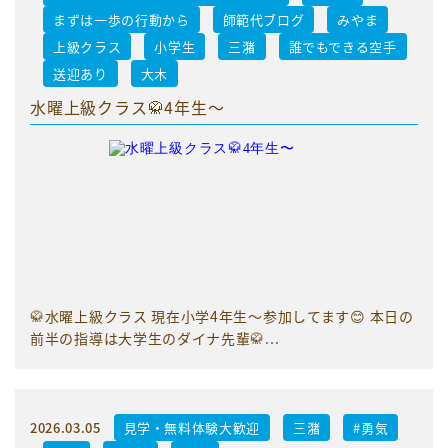
まずは一歩の行動から
師範代ブログ
みやま
上級クラス
小学生
三潴
誰でもできる空手
送迎あり
大木
水曜上級クラス🥋4年生〜
🥋水曜上級クラス 現在小学4年生〜参加してます😊 本日の
前半の指導は大学生のダイナ先輩🥋...
2026.03.05
見学・無料体験大歓迎
三潴
#勇気