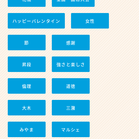
ハッピーバレンタイン
女性
節
感謝
昇段
強さと楽しさ
倫理
道徳
大木
三潴
みやま
マルシェ