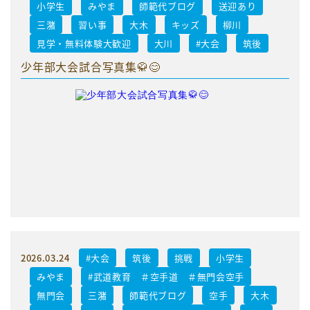
小学生
みやま
師範代ブログ
送迎あり
三潴
習い事
大木
キッズ
柳川
見学・無料体験大歓迎
大川
#大会
筑後
少年部大会試合写真集🥋😊
2026.03.24
#大会
筑後
挑戦
小学生
みやま
#武道教育 ＃空手道 ＃無門会空手
無門会
三潴
師範代ブログ
空手
大木