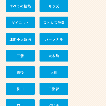
すべての投稿
キッズ
ダイエット
ストレス発散
運動不足解消
パーソナル
三潴
大木町
筑後
大川
柳川
三潴郡
空手
習い事