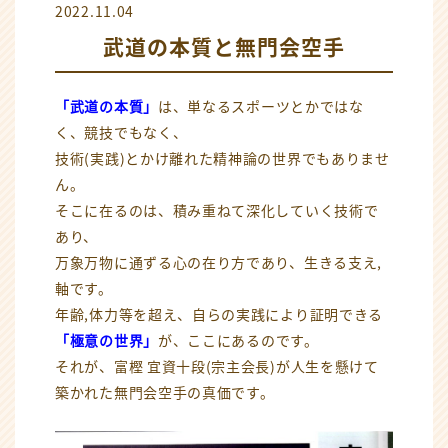
2022.11.04
武道の本質と無門会空手
「武道の本質」
は、単なるスポーツとかではな
く、競技でもなく、
技術(実践)とかけ離れた精神論の世界でもありませ
ん。
そこに在るのは、積み重ねて深化していく技術で
あり、
万象万物に通ずる心の在り方であり、生きる支え,
軸です。
年齢,体力等を超え、自らの実践により証明できる
「極意の世界」
が、ここにあるのです。
それが、富樫 宜資十段(宗主会長)が人生を懸けて
築かれた無門会空手の真価です。